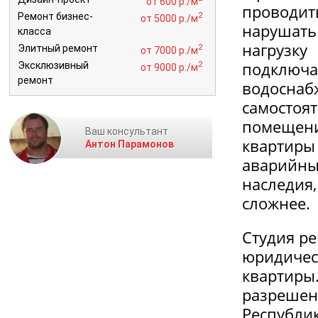
от 600 р./м
проводит
2
Ремонт бизнес-
от 5000 р./м
нарушать
класса
нагрузк
2
Элитный ремонт
от 7000 р./м
подключ
2
Эксклюзивный
от 9000 р./м
ремонт
водосна
самостоят
помещен
Ваш консультант
квартир
Антон Парамонов
аварийн
наследия
сложнее.
Студия р
юридичес
квартиры
разрешен
Республик