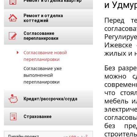
Ремонт и отделка квартир
и Удму
Ремонт и отделка
Перед те
коттеджей
согласов
Согласование
Регулиру
перепланировки
Ижевске 
жилых и 
Согласование новой
перепланировки
Без разр
Согласование уже
можно с
выполненной
перепланировки
современ
что стоя
мебель и
Кредит/рассрочка/ссуда
электрич
согласов
Страхование
без пре
строите
2
Дизайн-проект