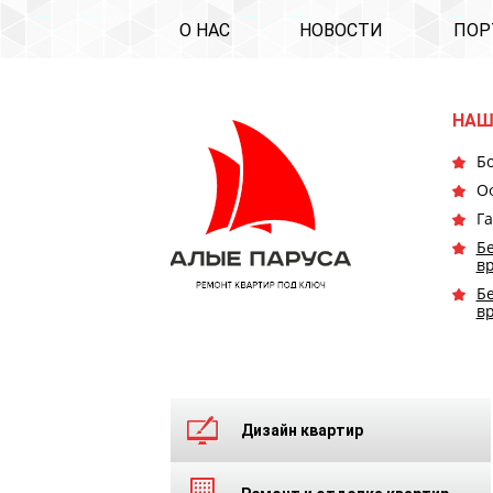
О НАС
НОВОСТИ
ПОР
НАШ
Бо
О
Га
Бе
в
Бе
в
Дизайн квартир