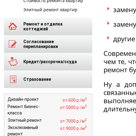
Стоимость ремонта квартир
замену
Элитный ремонт квартир
замену
Ремонт и отделка
коттеджей
другие
Согласование
перепланировки
Современ
чем те, ч
Кредит/рассрочка/ссуда
ремонт бу
Страхование
Ну а доп
связанн
выполня
2
Дизайн-проект
от 600 р./м
2
Ремонт бизнес-
длительн
от 5000 р./м
класса
2
Элитный ремонт
от 7000 р./м
2
Эксклюзивный
от 9000 р./м
ремонт