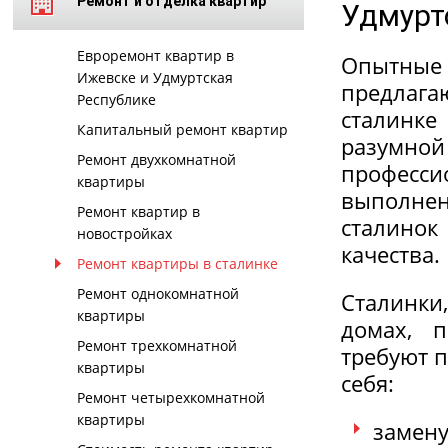
Ремонт и отделка квартир
Удмурт
Евроремонт квартир в
Опытны
Ижевске и Удмуртская
предлага
Республике
сталинке
Капитальный ремонт квартир
разумно
Ремонт двухкомнатной
професси
квартиры
выполне
Ремонт квартир в
сталинок
новостройках
качества.
Ремонт квартиры в сталинке
Ремонт однокомнатной
Сталинки,
квартиры
домах, 
Ремонт трехкомнатной
требуют 
квартиры
себя:
Ремонт четырехкомнатной
квартиры
замену