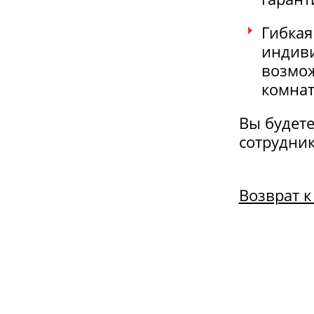
Гибкая
индиви
возмож
комнат
Вы будет
сотрудник
Возврат к