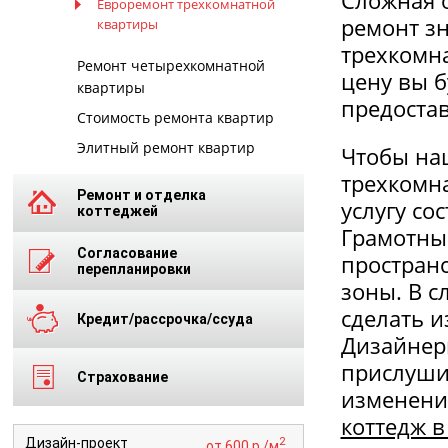
Сложная 
Евроремонт трехкомнатной
ремонт зн
квартиры
трехкомна
Ремонт четырехкомнатной
цену вы б
квартиры
предоста
Стоимость ремонта квартир
Элитный ремонт квартир
Чтобы наш
трехкомна
Ремонт и отделка
услугу со
коттеджей
Грамотны
Согласование
простран
перепланировки
зоны. В 
сделать 
Кредит/рассрочка/ссуда
Дизайнер
прислушив
Страхование
изменени
коттедж в
2
Дизайн-проект
от 600 р./м