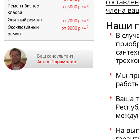
составлен
2
Ремонт бизнес-
от 5000 р./м
члена ва
класса
2
Элитный ремонт
от 7000 р./м
Наши п
2
Эксклюзивный
от 9000 р./м
В случ
ремонт
приобр
сантех
Ваш консультант
трехко
Антон Парамонов
Мы при
работы
Ваша т
Респуб
междун
На вып
гарант