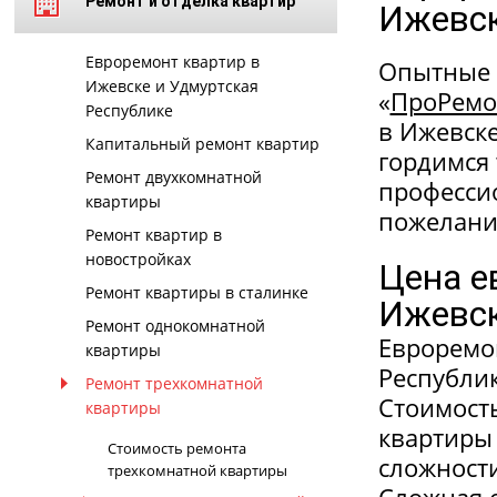
Ремонт и отделка квартир
Ижевск
Евроремонт квартир в
Опытные 
Ижевске и Удмуртская
«
ПроРемо
Республике
в Ижевске
Капитальный ремонт квартир
гордимся 
Ремонт двухкомнатной
профессио
квартиры
пожелани
Ремонт квартир в
новостройках
Цена е
Ремонт квартиры в сталинке
Ижевск
Ремонт однокомнатной
Евроремо
квартиры
Республи
Ремонт трехкомнатной
Стоимость
квартиры
квартиры 
Стоимость ремонта
сложности
трехкомнатной квартиры