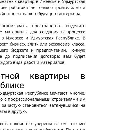
омнатных квартир в Ижевске и Удмуртская
ове работают не только строители, но и
айн проект вашего будущего интерьера.
ганизовать пространство, выделить
е материалы для создания в процессе
 в Ижевске и Удмуртская Республике. В
ект бизнес-, элит- или эксклюзив класса,
шего бюджета и предпочтений. Точную
е до подписания договора: вам будет
аждого вида работ и материалов.
атной квартиры в
ублике
Удмуртская Республике мечтают многие.
тво с профессиональными строителями им
 зачастую становиться затянувшийся на
аты в другую.
ыть полностью уверены в том, что мы
о эстетике, так и по бюджету. При этом