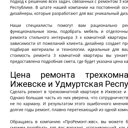
подход к решению всех задач, связанных с ремонтом 3 к
Республике. В штате нашей компании на постоянной осн
дизайнеры, которые разработают для вас уникальный диз
Наши специалисты помогут вам рационально реор
функциональные зоны, подобрать мебель и отделочны
ремонта стильного интерьера 3 х комнатной квартиры
зависимости от пожеланий клиента, дизайнер создает про
подбирая материалы и технологии, идеальные для ва
стоимость ремонта 3 комнатной квартиры вы узнает
предоставлена подробная смета, где будет указана цена к
Цена ремонта трехкомн
Ижевске и Удмуртская Респ
Сделать ремонт в трехкомнатной квартире в Ижевске и 
Однако большая часть из них уверена, что сотрудничес
не по карману. И результатом этого ошибочного мнения
долгие годы ремонт, плавно перетекающий из одной комн
Обращаясь в компанию «ПроРемонт-жвс», вы можете б
сможем подобрать для вас вариант, устраивающий, как п