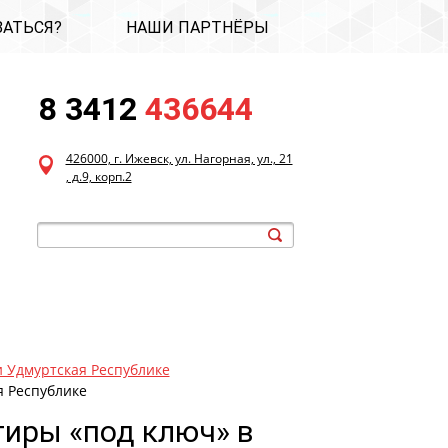
ЗАТЬСЯ?
НАШИ ПАРТНЁРЫ
8 3412
436644
426000, г. Ижевск, ул. Нагорная, ул., 21
, д.9, корп.2
и Удмуртская Республике
я Республике
иры «под ключ» в