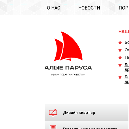
О НАС
НОВОСТИ
ПОР
НАШ
Бо
О
Га
Бе
в
Бе
в
Дизайн квартир