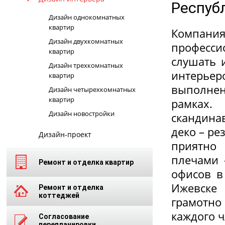
Респуб
Дизайн однокомнатных
квартир
Компан
Дизайн двухкомнатных
професси
квартир
слушать 
Дизайн трехкомнатных
интерьер
квартир
выполнен
Дизайн четырехкомнатных
квартир
рамках.
Дизайн новостройки
скандина
деко – ре
Дизайн-проект
приятно
плечами 
Ремонт и отделка квартир
офисов в
Ижевске 
Ремонт и отделка
коттеджей
грамотно
каждого 
Согласование
перепланировки