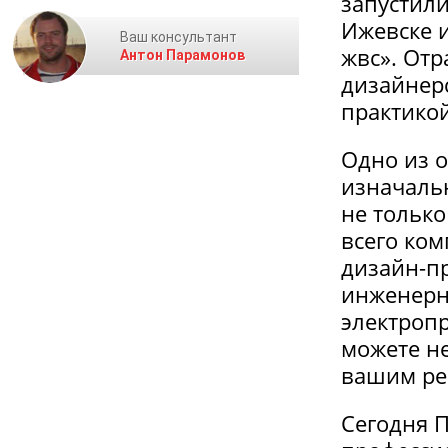
запустили
Ижевске и
Ваш консультант
жвс». Отр
Антон Парамонов
дизайнер
практико
Одно из 
изначальн
не только
всего ком
дизайн-п
инженерны
электроп
можете не
вашим ре
Сегодня 