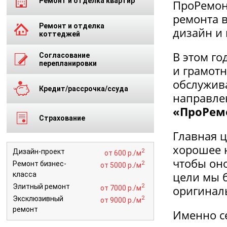
Ремонт и отделка квартир
ПроРемон
ремонта в
Ремонт и отделка
дизайн и 
коттеджей
В этом го
Согласование
перепланировки
и грамотн
обслужив
Кредит/рассрочка/ссуда
направле
«ПроРем
Страхование
Главная 
хорошее н
2
Дизайн-проект
от 600 р./м
чтобы оно
2
Ремонт бизнес-
от 5000 р./м
цели мы 
класса
2
Элитный ремонт
оригинал
от 7000 р./м
2
Эксклюзивный
от 9000 р./м
ремонт
Именно с